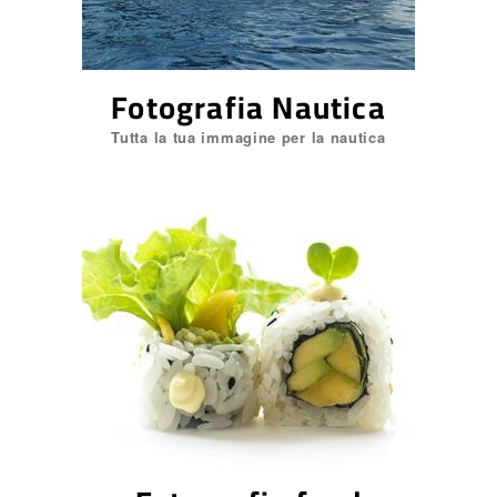
Come velocizzare photoshop
Fotografia Nautica
Realizzazione siti web
professionali
Tutta la tua immagine per la nautica
Fotografia food
Wish Local Negozio Punto di
ritiro.