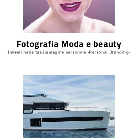
siti internet professionali
siti web
Still Life
Wish
Fotografia Moda e beauty
Investi nella tua immagine personale -Personal Branding-
Accedi
Feed dei contenuti
Feed dei commenti
WordPress.org
Locus ADV s.a.s. di Maurizio
Pigliacampi & Co. Genova,
Piazza Pinelli 29r | P.IVA
08687830961