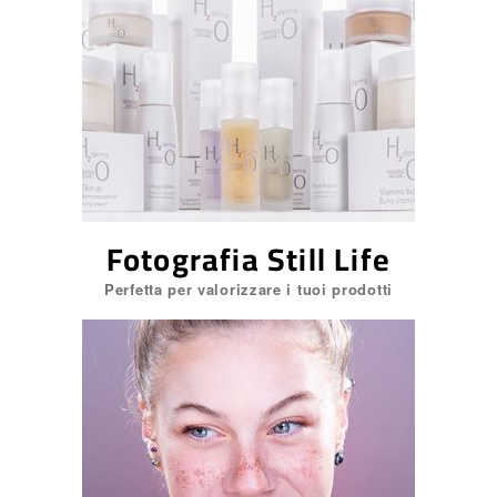
Adv
book fotografici
Design
Fashion
Food
Fotografia Still Life
Genova
genova
Perfetta per valorizzare i tuoi prodotti
Matrimoniale
Nautica
Non classé
Photography
Photoshop
Pubblicitaria