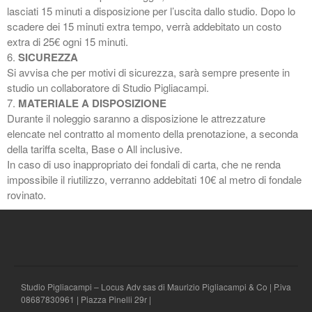
lasciati 15 minuti a disposizione per l’uscita dallo studio. Dopo lo
scadere dei 15 minuti extra tempo, verrà addebitato un costo
extra di 25€ ogni 15 minuti.
6.
SICUREZZA
Si avvisa che per motivi di sicurezza, sarà sempre presente in
studio un collaboratore di Studio Pigliacampi.
7.
MATERIALE A DISPOSIZIONE
Durante il noleggio saranno a disposizione le attrezzature
elencate nel contratto al momento della prenotazione, a seconda
della tariffa scelta, Base o All inclusive.
In caso di uso inappropriato dei fondali di carta, che ne renda
impossibile il riutilizzo, verranno addebitati 10€ al metro di fondale
rovinato.
Studio Pigliacampi – Locus Adv sas di Maurizio Pigliacampi & Co | P.iva
08687830961 | Piazza Pinelli 29r |