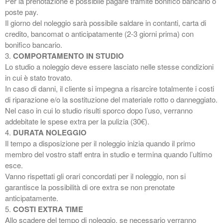
Per la prenotazione è possibile pagare tramite bonifico bancario o
poste pay.
Il giorno del noleggio sarà possibile saldare in contanti, carta di
Come velocizzare photoshop
credito, bancomat o anticipatamente (2-3 giorni prima) con
Realizzazione siti web
bonifico bancario.
professionali
3.
COMPORTAMENTO IN STUDIO
Fotografia food
Lo studio a noleggio deve essere lasciato nelle stesse condizioni
in cui è stato trovato.
Wish Local Negozio Punto di
In caso di danni, il cliente si impegna a risarcire totalmente i costi
ritiro.
di riparazione e/o la sostituzione del materiale rotto o danneggiato.
Nel caso in cui lo studio risulti sporco dopo l’uso, verranno
addebitate le spese extra per la pulizia (30€).
4.
DURATA NOLEGGIO
Il tempo a disposizione per il noleggio inizia quando il primo
membro del vostro staff entra in studio e termina quando l’ultimo
esce.
Vanno rispettati gli orari concordati per il noleggio, non si
garantisce la possibilità di ore extra se non prenotate
anticipatamente.
5.
COSTI EXTRA TIME
Allo scadere del tempo di noleggio, se necessario verranno