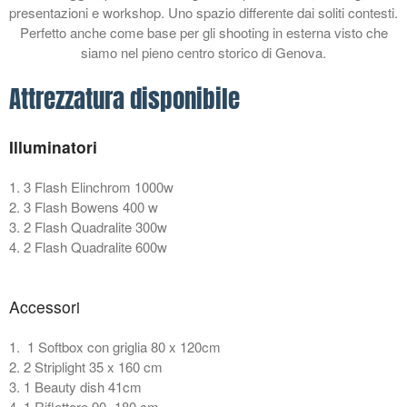
presentazioni e workshop. Uno spazio differente dai soliti contesti.
Come velocizzare photoshop
Perfetto anche come base per gli shooting in esterna visto che
siamo nel pieno centro storico di Genova.
Realizzazione siti web
professionali
Attrezzatura disponibile
Fotografia food
Wish Local Negozio Punto di
ritiro.
Illuminatori
Wish Local
1. 3 Flash Elinchrom 1000w
2. 3 Flash Bowens 400 w
3. 2 Flash Quadralite 300w
4. 2 Flash Quadralite 600w
Accessori
Dicembre 2019
Novembre 2019
1. 1 Softbox con griglia 80 x 120cm
2. 2 Striplight 35 x 160 cm
Ottobre 2019
3. 1 Beauty dish 41cm
Agosto 2019
4. 1 Riflettore 90×180 cm