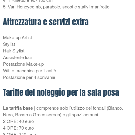
5. Vari Honeycomb, parabole, snoot e stativi manfrotto
Attrezzatura e servizi extra
Adv
book fotografici
Make-up Artist
Design
Stylist
Hair Stylist
Fashion
Assistente luci
Food
Postazione Make-up
Genova
Wifi e macchina per il caffè
Postazione per 4 scrivanie
genova
Matrimoniale
Tariffe del noleggio per la sala posa
Nautica
Non classé
La tariffa base
| comprende solo l’utilizzo dei fondali (Bianco,
Photography
Nero, Rosso o Green screen) e gli spazi comuni.
2 ORE: 40 euro
Photoshop
4 ORE: 70 euro
Pubblicitaria
8 ORE: 140 euro