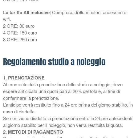
siti internet professionali
La tariffa All inclusive
| Compreso di illuminatori, accessori e
siti web
wifi.
Still Life
2 ORE: 80 euro
Wish
4 ORE: 150 euro
8 ORE: 250 euro
Regolamento studio a noleggio
Accedi
Feed dei contenuti
1.
PRENOTAZIONE
Feed dei commenti
Al momento della prenotazione dello studio a noleggio, deve
WordPress.org
essere anticipata una quota pari al 20% del totale, al fine di
confermare la prenotazione.
L’anticipo verrà restituito fino a 24 ore prima del giorno stabilito, in
Locus ADV s.a.s. di Maurizio
caso di disdetta.
Pigliacampi & Co. Genova,
Se non viene disdetta la prenotazione entro le 24 ore antecedenti
Piazza Pinelli 29r | P.IVA
al giorno stabilito per il noleggio, non verrà restituita la quota.
08687830961
2.
METODI DI PAGAMENTO