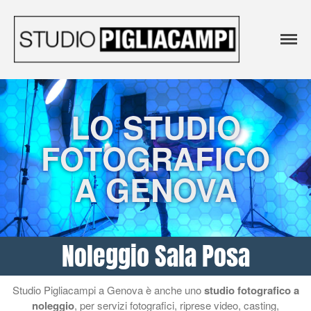
Agenzia
Agenzia
pubblicitaria e
pubblicitari
Studio
Home Agenzia
e Studio
Fotografico
Agenzia Pubblicitaria
Fotografico 
LO STUDIO
Realizzazione siti web
STUDIO
professionali
PIGLIACAM
FOTOGRAFICO
Affissioni Pubblicitarie Genova
Studio Fotografico
A GENOVA
Instagram
Noleggio Sala Posa
Contattaci
Noleggio Sala Posa
Studio Pigliacampi a Genova è anche uno
studio fotografico a
noleggio
, per servizi fotografici, riprese video, casting,