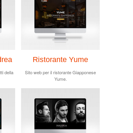
Come velocizzare photoshop
Realizzazione siti web
professionali
Fotografia food
Wish Local Negozio Punto di
ritiro.
drea
Ristorante Yume
ti della
Sito web per il ristorante Giapponese
Yume.