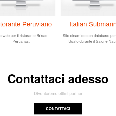
torante Peruviano
Italian Submari
o web per il ristorante Brisas
Sito dinamico con database per c
Peruanas.
Usato durante il Salone Nau
Contattaci adesso
Diventeremo ottimi partner
CONTATTACI