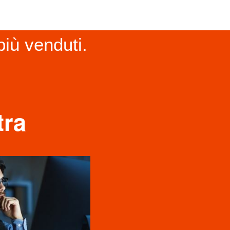
più venduti.
Adv
book fotografici
Design
Fashion
Food
tra
Genova
genova
Matrimoniale
Nautica
Non classé
Photography
Photoshop
Pubblicitaria