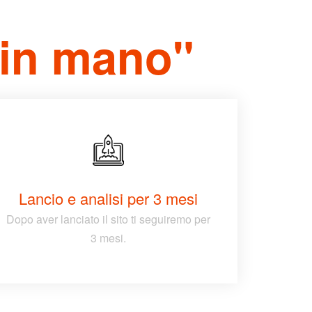
Come velocizzare photoshop
i in mano"
Realizzazione siti web
professionali
Fotografia food
Wish Local Negozio Punto di
ritiro.
Wish Local
Lancio e analisi per 3 mesi
Dopo aver lanciato il sito ti seguiremo per
3 mesi.
Dicembre 2019
Novembre 2019
Ottobre 2019
Agosto 2019