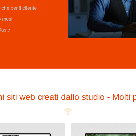
nche per il cliente
3 mesi
Basic
mi siti web creati dallo studio - Molti