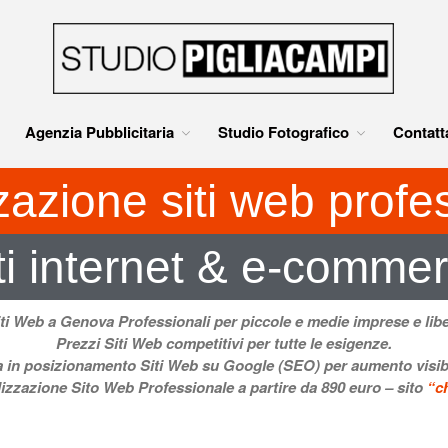
Agenzia pubblicitaria e Studio Fotografico 
Agenzia pubblicitaria e Studio Fotografico
Agenzia Pubblicitaria
Studio Fotografico
Contatt
zazione siti web profes
ti internet & e-comme
iti Web a Genova Professionali
per piccole e medie imprese e liber
Prezzi Siti Web
competitivi per tutte le esigenze.
a in
posizionamento Siti Web
su Google (SEO) per aumento visibili
izzazione Sito Web Professionale
a partire da
890 euro –
sito
“c