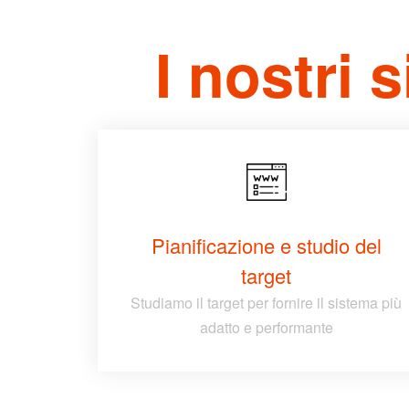
I nostri 
Pianificazione e studio del
target
Studiamo il target per fornire il sistema più
adatto e performante