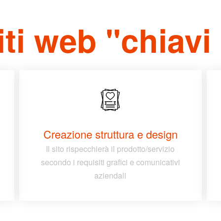
siti web "chiav
Creazione struttura e design
Il sito rispecchierà il prodotto/servizio
secondo i requisiti grafici e comunicativi
aziendali