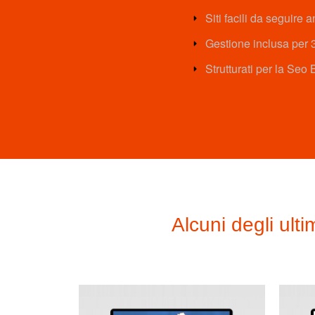
Siti facili da seguire a
Gestione inclusa per 
Strutturati per la Seo 
Alcuni degli ulti