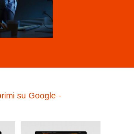
siti internet professionali
siti web
Still Life
Wish
Accedi
Feed dei contenuti
Feed dei commenti
WordPress.org
 primi su Google -
Locus ADV s.a.s. di Maurizio
Pigliacampi & Co. Genova,
Piazza Pinelli 29r | P.IVA
08687830961