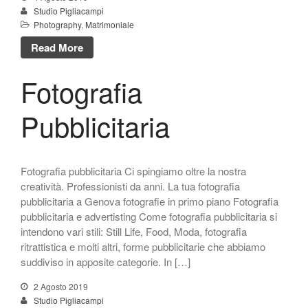
Studio Pigliacampi
Photography
,
Matrimoniale
Adv
Read More
book fotografici
Design
Fotografia
Fashion
Pubblicitaria
Food
Genova
genova
Fotografia pubblicitaria Ci spingiamo oltre la nostra
Matrimoniale
creatività. Professionisti da anni. La tua fotografia
Nautica
pubblicitaria a Genova fotografie in primo piano Fotografia
pubblicitaria e advertisting Come fotografia pubblicitaria si
Non classé
intendono vari stili: Still Life, Food, Moda, fotografia
Photography
ritrattistica e molti altri, forme pubblicitarie che abbiamo
Photoshop
suddiviso in apposite categorie. In […]
Pubblicitaria
2 Agosto 2019
siti internet professionali
Studio Pigliacampi