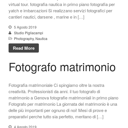
Come velocizzare photoshop
virtual tour. fotografia nautica in primo piano fotografia per
Realizzazione siti web
yatch e imbarcazioni Si realizzano servizi fotografici per
professionali
cantieri nautici, darsene , marine e in […]
Fotografia food
5 Agosto 2019
Wish Local Negozio Punto di
Studio Pigliacampi
ritiro.
Photography
,
Nautica
Wish Local
Read More
Fotografo matrimonio
Fotografia matrimoniale Ci spingiamo oltre la nostra
creatività. Professionisti da anni. il tuo fotografo di
Dicembre 2019
matrimonio a Genova fotografie matrimoniali in primo piano
Novembre 2019
Fotografo per matrimonio La giornata del matrimonio è una
Ottobre 2019
delle più importanti per ognuno di noi! Mesi di prove e
preparativi perche tutto sia perfetto, meritano di […]
Agosto 2019
4 Agosto 2019