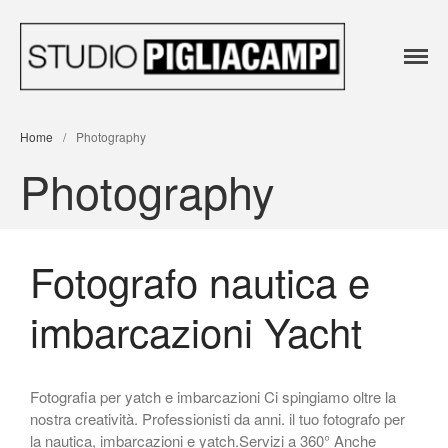
Agenzia
Agenzia
pubblicitaria e
Home Agenzia
pubblicitari
Studio
Agenzia Pubblicitaria
e Studio
Fotografico
Home
/
Photography
Realizzazione siti web
Fotografico 
professionali
Photography
STUDIO
Affissioni Pubblicitarie Genova
PIGLIACAM
Studio Fotografico
Instagram
Fotografo nautica e
Noleggio Sala Posa
Contattaci
imbarcazioni Yacht
Fotografia per yatch e imbarcazioni Ci spingiamo oltre la
nostra creatività. Professionisti da anni. il tuo fotografo per
la nautica, imbarcazioni e yatch.Servizi a 360° Anche