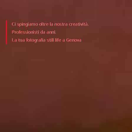
Ci spingiamo oltre la nostra creatività.
Professionisti da anni.
La tua fotografia still life a Genova